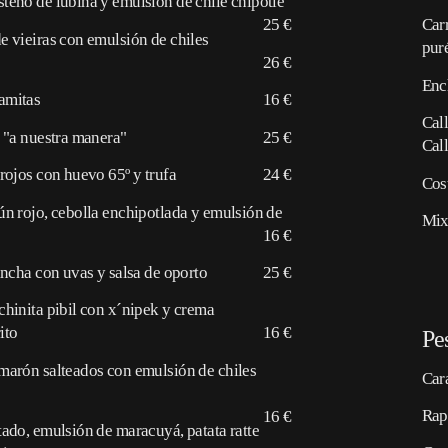
teño de lubina y emulsión de chile chipotle
25 €
Carr
e vieiras con emulsión de chiles
pur
26 €
Ench
amitas
16 €
Cal
r "a nuestra manera"
25 €
Cal
rojos con huevo 65º y trufa
24 €
Cost
ún rojo, cebolla enchipotlada y emulsión de
Mix
16 €
ancha con uvas y salsa de oporto
25 €
chinita pibil con x´nipek y crema
rito
16 €
Pe
marón salteados con emulsión de chiles
Car
Rap
16 €
tado, emulsión de maracuyá, patata ratte