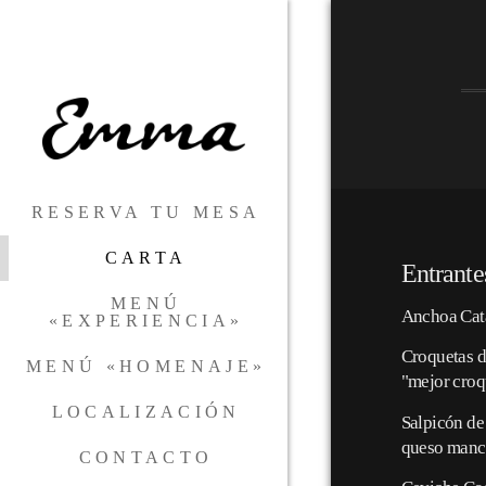
RESERVA TU MESA
CARTA
Entrante
MENÚ
Anchoa Cat
«EXPERIENCIA»
Croquetas d
MENÚ «HOMENAJE»
"mejor croq
LOCALIZACIÓN
Salpicón de 
queso manch
CONTACTO