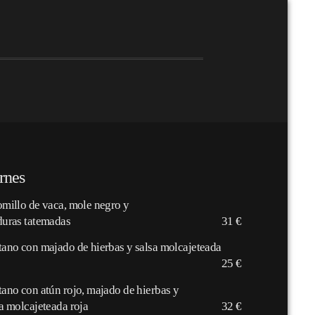
rnes
omillo de vaca, mole negro y
duras tatemadas
31 €
tano con majado de hierbas y salsa molcajeteada
25 €
tano con atún rojo, majado de hierbas y
a molcajeteada roja
32 €