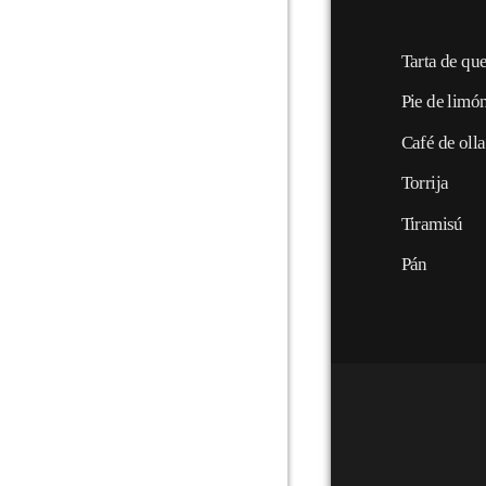
Tarta de qu
Pie de limó
Café de olla
Torrija
Tiramisú
Pán