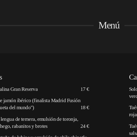
Menú
s
Ca
alina Gran Reserva
17 €
Sol
ver
e jamón ibérico (finalista Madrid Fusión
ueta del mundo")
18 €
Tué
roja
lengua de ternera, emulsión de toronja,
ego, rabanitos y brotes
24 €
Tué
sals