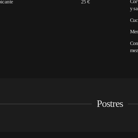
Cor
picante
25 €
y sa
Cuc
Mer
Con
mez
Postres