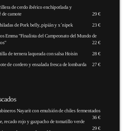
illera de cerdo ibérico enchipotlada y
é de camote
29 €
iladas de Pork belly, pipián y x´nipek
23 €
los Emma "Finalista del Campeonato del Mundo de
los"
22 €
illa de ternera laqueada con salsa Hoisin
28 €
ote de cordero y ensalada fresca de lombarda
27 €
scados
abineros Nayarit con emulsión de chiles fermentados
36 €
e, recado rojo y gazpacho de tomatillo verde
29 €