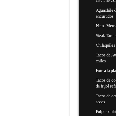
Ceviche Cos
Aguachile d
encurtidos
Nems Vietn
Steak Tarta
Chilaquiles 
Tacos de At
chiles
Foie a la pl
Tacos de co
de frijol ref
Tacos de ca
secos
Pulpo confi